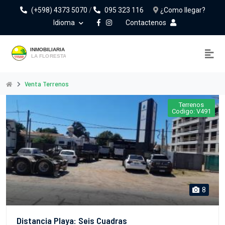
(+598) 4373 5070
/
095 323 116
¿Como llegar?
Idioma
Contactenos
Venta Terrenos
Terrenos
Codigo: V491
8
Distancia Playa: Seis Cuadras