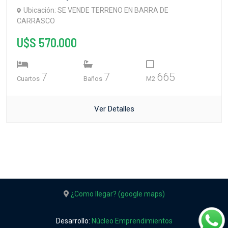
Ubicación: SE VENDE TERRENO EN BARRA DE
CARRASCO
U$S 570.000
7
7
665
Cuartos
Baños
M2
Ver Detalles
¿Como llegar? (google maps)
Desarrollo:
Núcleo Emprendimientos