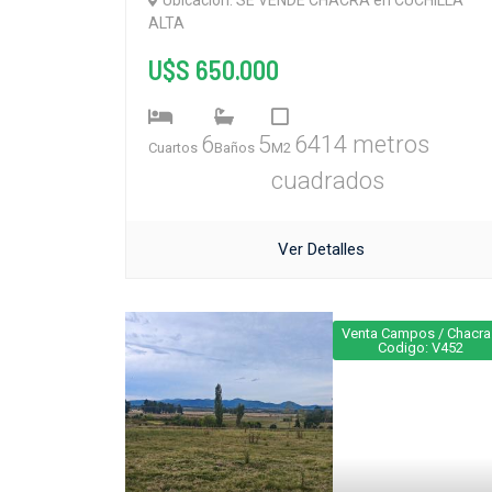
Ubicación: SE VENDE CHACRA en CUCHILLA
ALTA
U$S 650.000
6
5
6414 metros
Cuartos
Baños
M2
cuadrados
Ver Detalles
Venta Campos / Chacra
Codigo: V452