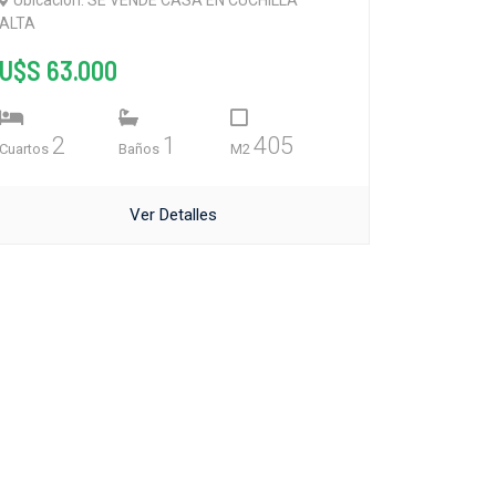
Ubicación: SE VENDE CASA EN CUCHILLA
ALTA
U$S 63.000
2
1
405
Cuartos
Baños
M2
Ver Detalles