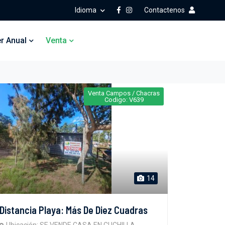
Idioma
Contactenos
er Anual
Venta
Venta Campos / Chacras
Codigo: V639
14
Distancia Playa: Más De Diez Cuadras