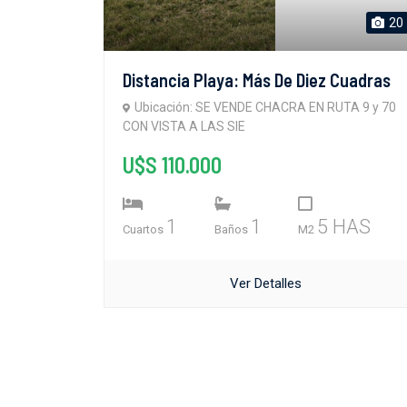
20
Distancia Playa: Más De Diez Cuadras
Ubicación: SE VENDE CHACRA EN RUTA 9 y 70
CON VISTA A LAS SIE
U$S 110.000
1
1
5 HAS
Cuartos
Baños
M2
Ver Detalles