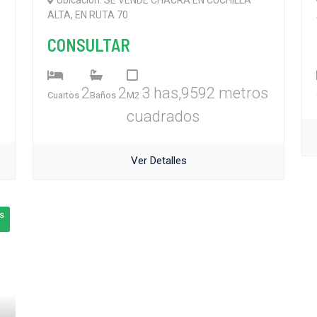
Ubicación: SE VENDE CHACRA EN CUCHILLA
ALTA, EN RUTA 70
CONSULTAR
2
2
3 has,9592 metros
Cuartos
Baños
M2
cuadrados
Ver Detalles
s