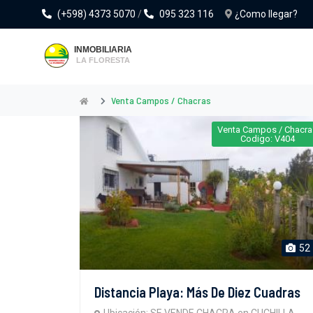
(+598) 4373 5070
/
095 323 116
¿Como llegar?
Venta Campos / Chacras
Venta Campos / Chacra
Codigo: V404
52
Distancia Playa: Más De Diez Cuadras