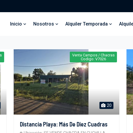
Inicio
Nosotros
Alquiler Temporada
Alquil
s
Venta Campos / Chacras
Codigo: V7026
20
Distancia Playa: Más De Diez Cuadras