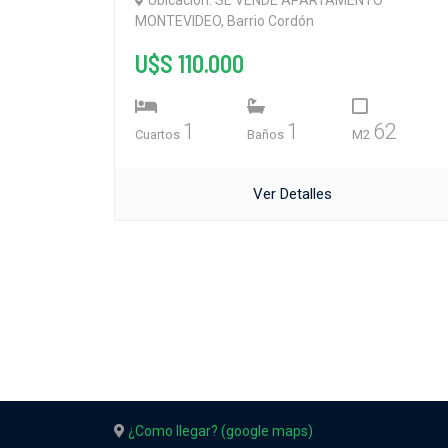
Ubicación: SE VENDE APARTAMENTO
MONTEVIDEO, Barrio Cordón
U$S 110.000
1
1
62
Cuartos
Baños
M2
Ver Detalles
¿Como llegar? (google maps)